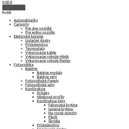
0,00
€
Košík
Autonabíjačky
Carporty
Pre dve vozidlá
Pre jedno vozidlo
Elektrické kúrenie
Izolačné dosky
Príslušenstvo
Termostaty
Vykurovacie káble
Vykurovacie rohože Hliník
Vykurovacie rohože Raster
Fotovoltika
Batérie
Batérie moduly
Batérie sety
Fotovoltické Panely
Fotovoltické sety
Konštrukcia
Držiaky
Hliníkové profily
Konštrukcia Sety
Falcovaná krytina
Lepená krytina
Na rovné strechy
Plech
Škrídla
Príslušenstvo