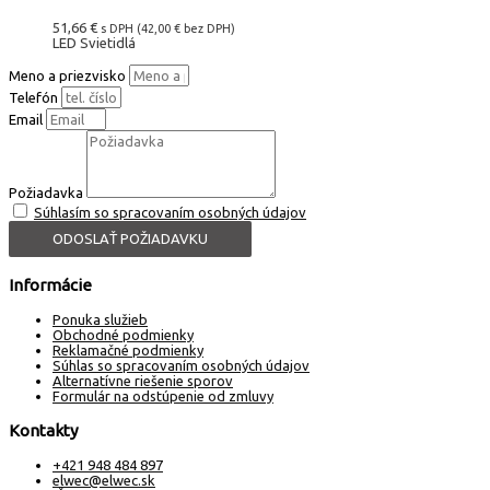
51,66
€
s DPH (
42,00
€
bez DPH)
LED Svietidlá
Meno a priezvisko
Telefón
Email
Požiadavka
Súhlasím so spracovaním osobných údajov
ODOSLAŤ POŽIADAVKU
Informácie
Ponuka služieb
Obchodné podmienky
Reklamačné podmienky
Súhlas so spracovaním osobných údajov
Alternatívne riešenie sporov
Formulár na odstúpenie od zmluvy
Kontakty
+421 948 484 897
elwec@elwec.sk