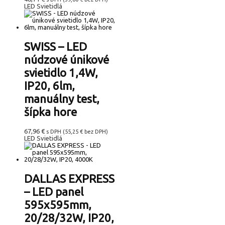
LED Svietidlá
SWISS – LED
núdzové únikové
svietidlo 1,4W,
IP20, 6lm,
manuálny test,
šípka hore
67,96
€
s DPH (
55,25
€
bez DPH)
LED Svietidlá
DALLAS EXPRESS
– LED panel
595x595mm,
20/28/32W, IP20,