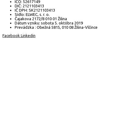
IČO: 52617149
DIČ: 2121103413
IČ DPH: SK2121103413
Sídlo: ELWEC, s. r. o.
Čajakova 2172/8 010 01 Žilina
Dátum vzniku: sobota 5. októbra 2019
Prevádzka : Obežná 5815, 010 08 Žilina-Vlčince
Facebook
Linkedin