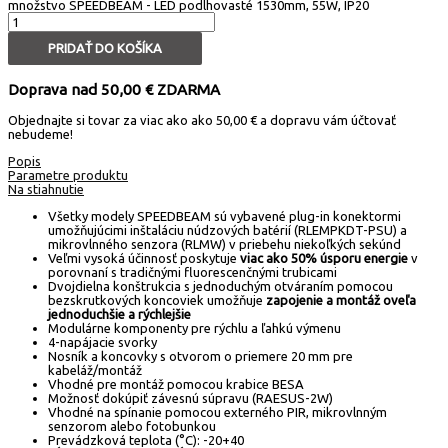
množstvo SPEEDBEAM - LED podlhovasté 1530mm, 55W, IP20
PRIDAŤ DO KOŠÍKA
Doprava nad 50,00 € ZDARMA
Objednajte si tovar za viac ako ako 50,00 € a dopravu vám účtovať
nebudeme!
Popis
Parametre produktu
Na stiahnutie
Všetky modely SPEEDBEAM sú vybavené plug-in konektormi
umožňujúcimi inštaláciu núdzových batérií (RLEMPKDT-PSU) a
mikrovlnného senzora (RLMW) v priebehu niekoľkých sekúnd
Veľmi vysoká účinnosť poskytuje
viac ako 50% úsporu energie
v
porovnaní s tradičnými fluorescenčnými trubicami
Dvojdielna konštrukcia s jednoduchým otváraním pomocou
bezskrutkových koncoviek umožňuje
zapojenie a montáž oveľa
jednoduchšie a rýchlejšie
Modulárne komponenty pre rýchlu a ľahkú výmenu
4-napájacie svorky
Nosník a koncovky s otvorom o priemere 20 mm pre
kabeláž/montáž
Vhodné pre montáž pomocou krabice BESA
Možnosť dokúpiť závesnú súpravu (RAESUS-2W)
Vhodné na spínanie pomocou externého PIR, mikrovlnným
senzorom alebo fotobunkou
Prevádzková teplota (°C): -20+40