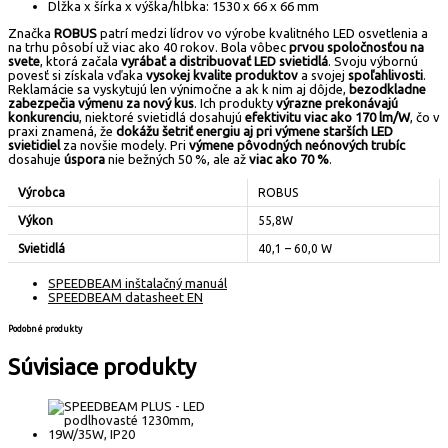
Dĺžka x šírka x výška/hĺbka: 1530 x 66 x 66 mm
Značka
ROBUS
patrí medzi lídrov vo výrobe kvalitného LED osvetlenia a
na trhu pôsobí už viac ako 40 rokov. Bola vôbec
prvou spoločnosťou na
svete
, ktorá začala
vyrábať a distribuovať LED svietidlá
. Svoju výbornú
povesť si získala vďaka
vysokej kvalite produktov
a svojej
spoľahlivosti
.
Reklamácie sa vyskytujú len výnimočne a ak k nim aj dôjde,
bezodkladne
zabezpečia výmenu za nový kus
. Ich produkty
výrazne prekonávajú
konkurenciu
, niektoré svietidlá dosahujú
efektivitu viac ako 170 lm/W
, čo v
praxi znamená, že
dokážu šetriť energiu aj pri výmene starších LED
svietidiel
za novšie modely. Pri
výmene pôvodných neónových trubíc
dosahuje
úspora
nie bežných 50 %, ale až
viac ako 70 %
.
Výrobca
ROBUS
Výkon
55,8W
Svietidlá
40,1 – 60,0 W
SPEEDBEAM inštalačný manuál
SPEEDBEAM datasheet EN
Podobné produkty
Súvisiace produkty