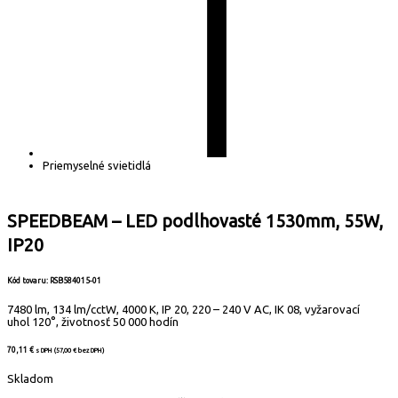
Priemyselné svietidlá
SPEEDBEAM – LED podlhovasté 1530mm, 55W,
IP20
Kód tovaru: RSB584015-01
7480 lm, 134 lm/cctW, 4000 K, IP 20, 220 – 240 V AC, IK 08, vyžarovací
uhol 120°, životnosť 50 000 hodín
70,11
€
s DPH (
57,00
€
bez DPH)
Skladom