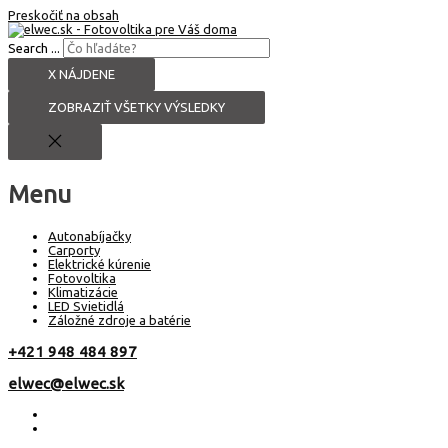
Preskočiť na obsah
Search ...
X NÁJDENE
ZOBRAZIŤ VŠETKY VÝSLEDKY
Menu
Autonabíjačky
Carporty
Elektrické kúrenie
Fotovoltika
Klimatizácie
LED Svietidlá
Záložné zdroje a batérie
+421 948 484 897
elwec@elwec.sk