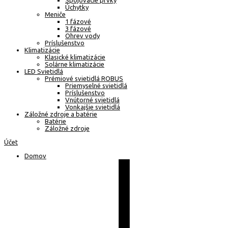
Spojovacie prvky
Úchytky
Meniče
1 fázové
3 fázové
Ohrev vody
Príslušenstvo
Klimatizácie
Klasické klimatizácie
Solárne klimatizácie
LED Svietidlá
Prémiové svietidlá ROBUS
Priemyselné svietidlá
Príslušenstvo
Vnútorné svietidlá
Vonkajšie svietidlá
Záložné zdroje a batérie
Batérie
Záložné zdroje
Účet
Domov