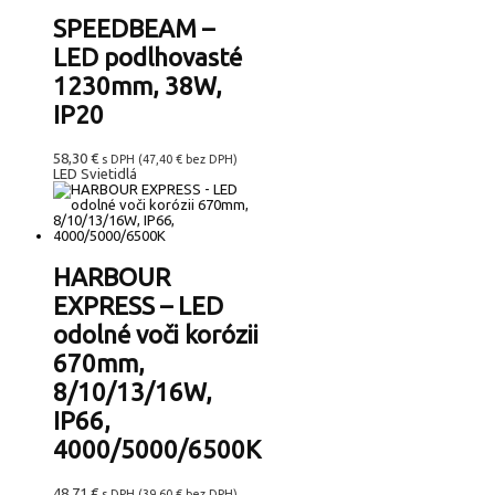
SPEEDBEAM –
LED podlhovasté
1230mm, 38W,
IP20
58,30
€
s DPH (
47,40
€
bez DPH)
LED Svietidlá
HARBOUR
EXPRESS – LED
odolné voči korózii
670mm,
8/10/13/16W,
IP66,
4000/5000/6500K
48,71
€
s DPH (
39,60
€
bez DPH)