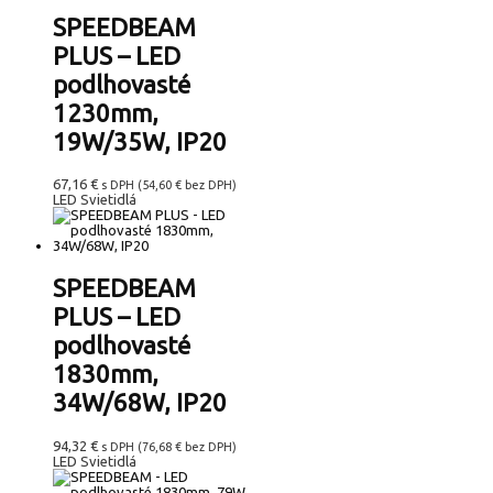
SPEEDBEAM
PLUS – LED
podlhovasté
1230mm,
19W/35W, IP20
67,16
€
s DPH (
54,60
€
bez DPH)
LED Svietidlá
SPEEDBEAM
PLUS – LED
podlhovasté
1830mm,
34W/68W, IP20
94,32
€
s DPH (
76,68
€
bez DPH)
LED Svietidlá