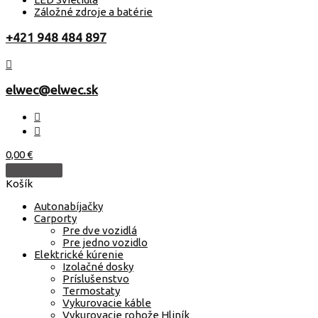
Záložné zdroje a batérie
+421 948 484 897
elwec@elwec.sk
0,00
€
Košík
Autonabíjačky
Carporty
Pre dve vozidlá
Pre jedno vozidlo
Elektrické kúrenie
Izolačné dosky
Príslušenstvo
Termostaty
Vykurovacie káble
Vykurovacie rohože Hliník