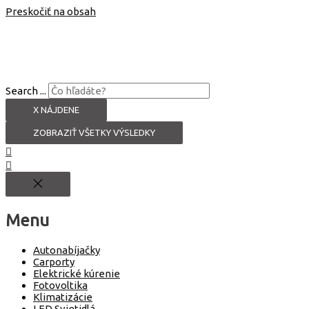
Preskočiť na obsah
Search ...
X NÁJDENE
ZOBRAZIŤ VŠETKY VÝSLEDKY
Menu
Autonabíjačky
Carporty
Elektrické kúrenie
Fotovoltika
Klimatizácie
LED Svietidlá