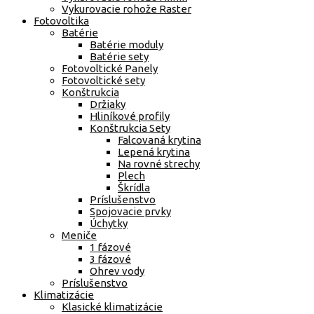
Vykurovacie rohože Raster
Fotovoltika
Batérie
Batérie moduly
Batérie sety
Fotovoltické Panely
Fotovoltické sety
Konštrukcia
Držiaky
Hliníkové profily
Konštrukcia Sety
Falcovaná krytina
Lepená krytina
Na rovné strechy
Plech
Škrídla
Príslušenstvo
Spojovacie prvky
Úchytky
Meniče
1 fázové
3 fázové
Ohrev vody
Príslušenstvo
Klimatizácie
Klasické klimatizácie