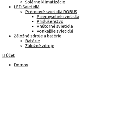
Solárne klimatizácie
LED Svietidlá
Prémiové svietidlá ROBUS
Priemyselné svietidlá
Príslušenstvo
Vnútorné svietidlá
Vonkajšie svietidlá
Záložné zdroje a batérie
Batérie
Záložné zdroje
Účet
Domov