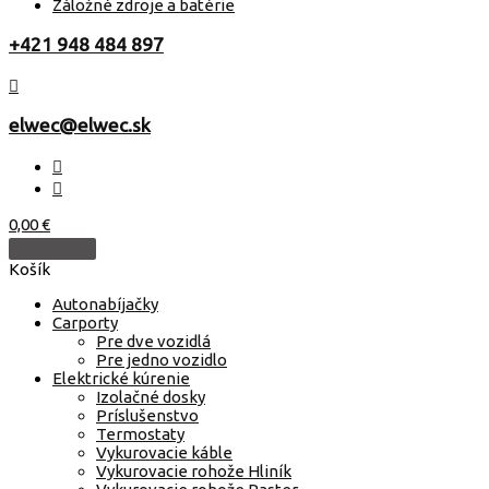
Záložné zdroje a batérie
+421 948 484 897
elwec@elwec.sk
0,00
€
Košík
Autonabíjačky
Carporty
Pre dve vozidlá
Pre jedno vozidlo
Elektrické kúrenie
Izolačné dosky
Príslušenstvo
Termostaty
Vykurovacie káble
Vykurovacie rohože Hliník