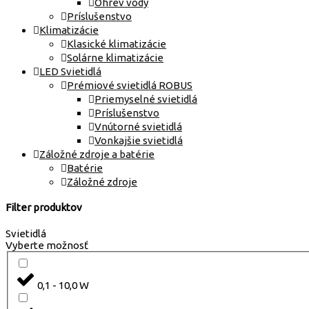
Ohrev vody
Príslušenstvo
Klimatizácie
Klasické klimatizácie
Solárne klimatizácie
LED Svietidlá
Prémiové svietidlá ROBUS
Priemyselné svietidlá
Príslušenstvo
Vnútorné svietidlá
Vonkajšie svietidlá
Záložné zdroje a batérie
Batérie
Záložné zdroje
Filter produktov
Svietidlá
Vyberte možnosť
0,1 - 10,0 W