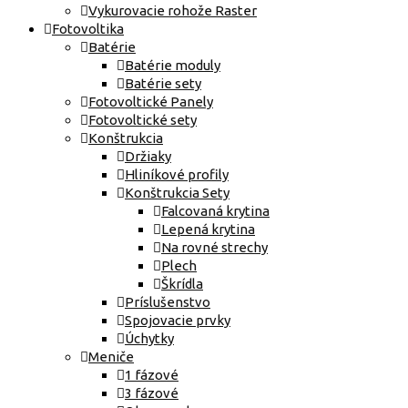
Vykurovacie rohože Raster
Fotovoltika
Batérie
Batérie moduly
Batérie sety
Fotovoltické Panely
Fotovoltické sety
Konštrukcia
Držiaky
Hliníkové profily
Konštrukcia Sety
Falcovaná krytina
Lepená krytina
Na rovné strechy
Plech
Škrídla
Príslušenstvo
Spojovacie prvky
Úchytky
Meniče
1 fázové
3 fázové