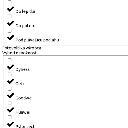
Do lepidla
Do poteru
Pod plávajúcu podlahu
Fotovoltika výrobca
Vyberte možnosť
Dyness
Geti
Goodwe
Huawei
Pylontech