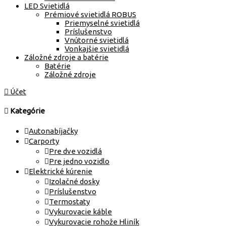
LED Svietidlá
Prémiové svietidlá ROBUS
Priemyselné svietidlá
Príslušenstvo
Vnútorné svietidlá
Vonkajšie svietidlá
Záložné zdroje a batérie
Batérie
Záložné zdroje
Účet
Kategórie
Autonabíjačky
Carporty
Pre dve vozidlá
Pre jedno vozidlo
Elektrické kúrenie
Izolačné dosky
Príslušenstvo
Termostaty
Vykurovacie káble
Vykurovacie rohože Hliník