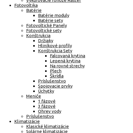
Vykurovacie rohože Raster
Fotovoltika
Batérie
Batérie moduly
Batérie sety
Fotovoltické Panely
Fotovoltické sety
Konštrukcia
Držiaky
Hliníkové profily
Konštrukcia Sety
Falcovaná krytina
Lepená krytina
Na rovné strechy
Plech
Škrídla
Príslušenstvo
Spojovacie prvky
Úchytky
Meniče
1 fázové
3 fázové
Ohrev vody
Príslušenstvo
Klimatizácie
Klasické klimatizácie
Solárne klimatizácie