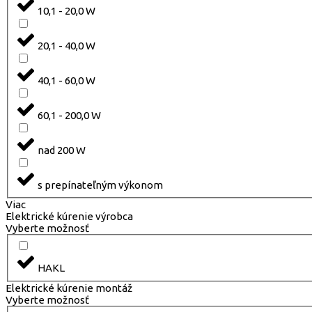
10,1 - 20,0 W
20,1 - 40,0 W
40,1 - 60,0 W
60,1 - 200,0 W
nad 200 W
s prepínateľným výkonom
Viac
Elektrické kúrenie výrobca
Vyberte možnosť
HAKL
Elektrické kúrenie montáž
Vyberte možnosť