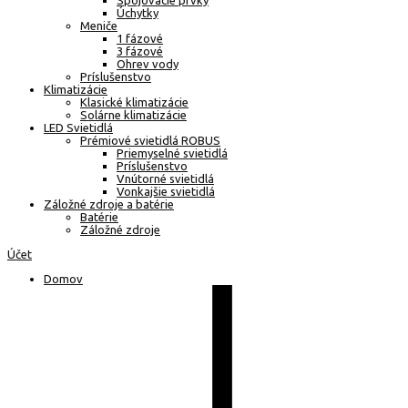
Spojovacie prvky
Úchytky
Meniče
1 fázové
3 fázové
Ohrev vody
Príslušenstvo
Klimatizácie
Klasické klimatizácie
Solárne klimatizácie
LED Svietidlá
Prémiové svietidlá ROBUS
Priemyselné svietidlá
Príslušenstvo
Vnútorné svietidlá
Vonkajšie svietidlá
Záložné zdroje a batérie
Batérie
Záložné zdroje
Účet
Domov