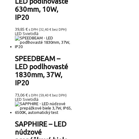
LED podlhovasté
630mm, 10W,
IP20
39,85
€
s DPH (
32,40
€
bez DPH)
LED Svietidlá
SPEEDBEAM –
LED podlhovasté
1830mm, 37W,
IP20
73,06
€
s DPH (
59,40
€
bez DPH)
LED Svietidlá
SAPPHIRE – LED
núdzové