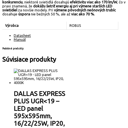
konkurenciu
, niektoré svietidlá dosahujú
efektivitu viac ako 170 lm/W
, čo v
praxi znamená, že
dokážu šetriť energiu aj pri výmene starších LED
svietidiel
za novšie modely. Pri
výmene pôvodných neónových trubíc
dosahuje
úspora
nie bežných 50 %, ale až
viac ako 70 %.
Výrobca
ROBUS
Datasheet
Manuál
Podobné produkty
Súvisiace produkty
DALLAS EXPRESS
PLUS UGR<19 –
LED panel
595x595mm,
16/22/25W, IP20,