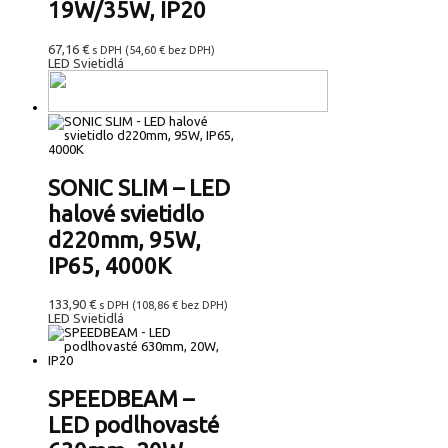
19W/35W, IP20
67,16
€
s DPH (
54,60
€
bez DPH)
LED Svietidlá
SONIC SLIM – LED
halové svietidlo
d220mm, 95W,
IP65, 4000K
133,90
€
s DPH (
108,86
€
bez DPH)
LED Svietidlá
SPEEDBEAM –
LED podlhovasté