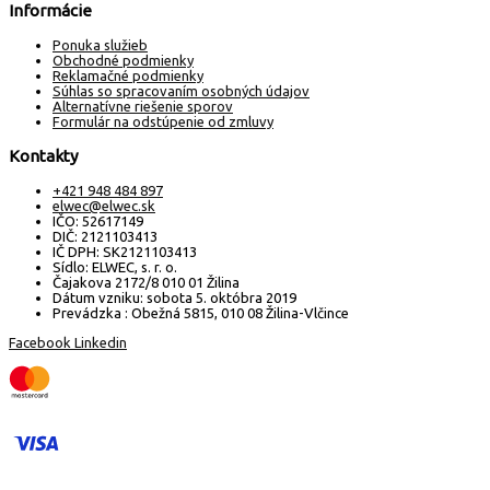
Informácie
Ponuka služieb
Obchodné podmienky
Reklamačné podmienky
Súhlas so spracovaním osobných údajov
Alternatívne riešenie sporov
Formulár na odstúpenie od zmluvy
Kontakty
+421 948 484 897
elwec@elwec.sk
IČO: 52617149
DIČ: 2121103413
IČ DPH: SK2121103413
Sídlo: ELWEC, s. r. o.
Čajakova 2172/8 010 01 Žilina
Dátum vzniku: sobota 5. októbra 2019
Prevádzka : Obežná 5815, 010 08 Žilina-Vlčince
Facebook
Linkedin