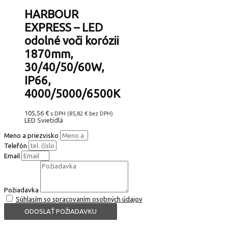
HARBOUR
EXPRESS – LED
odolné voči korózii
1870mm,
30/40/50/60W,
IP66,
4000/5000/6500K
105,56
€
s DPH (
85,82
€
bez DPH)
LED Svietidlá
Meno a priezvisko
Telefón
Email
Požiadavka
Súhlasím so spracovaním osobných údajov
ODOSLAŤ POŽIADAVKU