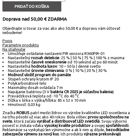
PRIDAŤ DO KOŠÍKA
Doprava nad 50,00 € ZDARMA
Objednajte si tovar za viac ako ako 50,00 € a dopravu vám účtovať
nebudeme!
Popis
Parametre produktu
Na stiahnutie
Umožňuje ovládanie nastavení PIR senzora R360PIR-01
Nastaviteľný
rozsah detekcie
: 25 % | 50 % | 75 % | 100 % z maxima
Nastaviteľné
časové oneskorenie
od 10 sekúnd až po 60 minút
Nastaviteľná
hodnota luxov
: 10 – 50 lx | denné svetlo
Nastaviteľné
úrovne stmievania
: 0 % | 10 % | 20 % | 30 %
Možnosť uložiť program do pamäte
Stupeň ochrany krytom IP 20
Polykarbonátové telo
Maximálny dosah ovládača 7 m
Napájanie batériou (3 V
batéria CR 2025 je súčasťou balenia
)
Prevádzková teplota od -10 °C do 40 °C
Dĺžka x šírka x výška/hĺbka: 85 x 52 x 10 mm
Hmotnosť: 0,03 kg
Značka
ROBUS
patrí medzi lídrov vo výrobe kvalitného LED osvetlenia a
na trhu pôsobí už viac ako 40 rokov. Bola vôbec
prvou spoločnosťou na
svete
, ktorá začala
vyrábať a distribuovať LED svietidlá
. Svoju výbornú
povesť si získala vďaka
vysokej kvalite produktov
a svojej
spoľahlivosti
.
Reklamácie sa vyskytujú len výnimočne a ak k nim aj dôjde,
bezodkladne
zabezpečia výmenu za nový kus
. Ich produkty
výrazne prekonávajú