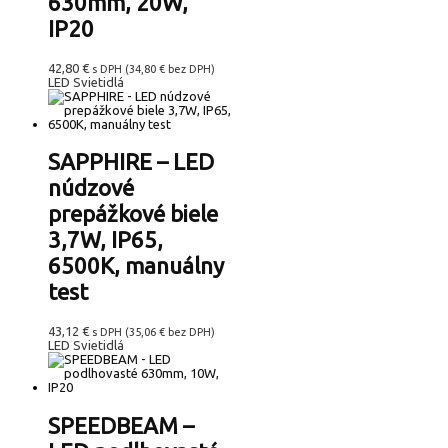
630mm, 20W,
IP20
42,80
€
s DPH (
34,80
€
bez DPH)
LED Svietidlá
SAPPHIRE – LED
núdzové
prepážkové biele
3,7W, IP65,
6500K, manuálny
test
43,12
€
s DPH (
35,06
€
bez DPH)
LED Svietidlá
SPEEDBEAM –