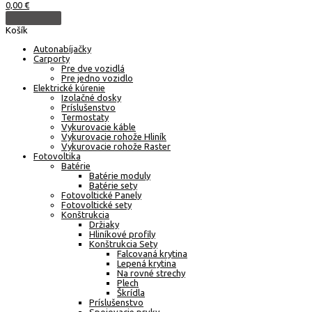
0,00
€
Košík
Autonabíjačky
Carporty
Pre dve vozidlá
Pre jedno vozidlo
Elektrické kúrenie
Izolačné dosky
Príslušenstvo
Termostaty
Vykurovacie káble
Vykurovacie rohože Hliník
Vykurovacie rohože Raster
Fotovoltika
Batérie
Batérie moduly
Batérie sety
Fotovoltické Panely
Fotovoltické sety
Konštrukcia
Držiaky
Hliníkové profily
Konštrukcia Sety
Falcovaná krytina
Lepená krytina
Na rovné strechy
Plech
Škrídla
Príslušenstvo