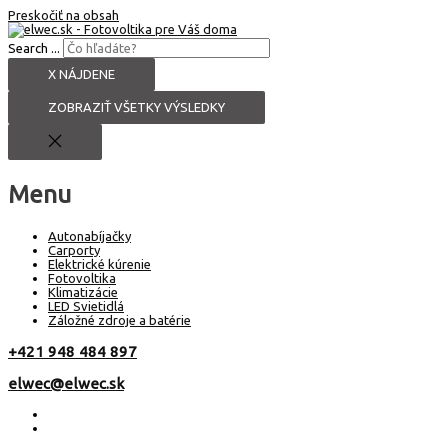
Preskočiť na obsah
Search ...
X NÁJDENE
ZOBRAZIŤ VŠETKY VÝSLEDKY
Menu
Autonabíjačky
Carporty
Elektrické kúrenie
Fotovoltika
Klimatizácie
LED Svietidlá
Záložné zdroje a batérie
+421 948 484 897
elwec@elwec.sk