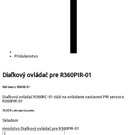
Príslušenstvo
Diaľkový ovládač pre R360PIR-01
Kód tovaru: R360RC-01
Diaľkový ovládač R360RC-01 slúži na ovládanie nastavení PIR senzora
R360PIR-01
10,95
€
s DPH (
8,90
€
bez DPH)
Skladom
množstvo Diaľkový ovládač pre R360PIR-01