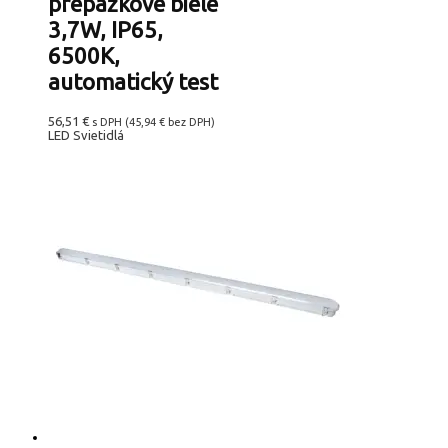
prepážkové biele
3,7W, IP65,
6500K,
automatický test
56,51
€
s DPH (
45,94
€
bez DPH)
LED Svietidlá