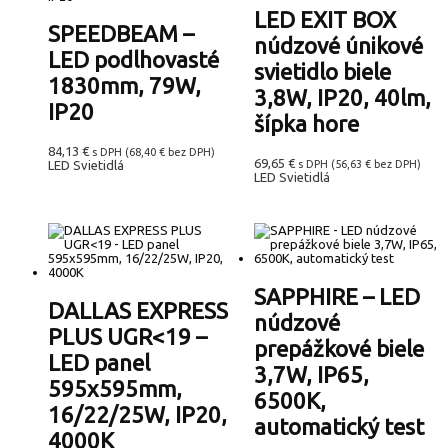
LED EXIT BOX
SPEEDBEAM –
núdzové únikové
LED podlhovasté
svietidlo biele
1830mm, 79W,
3,8W, IP20, 40lm,
IP20
šípka hore
84,13
€
s DPH (
68,40
€
bez DPH)
69,65
€
LED Svietidlá
s DPH (
56,63
€
bez DPH)
LED Svietidlá
SAPPHIRE – LED
DALLAS EXPRESS
núdzové
PLUS UGR<19 –
prepážkové biele
LED panel
3,7W, IP65,
595x595mm,
6500K,
16/22/25W, IP20,
automatický test
4000K