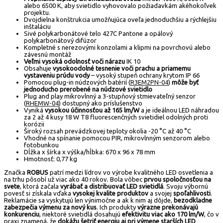
alebo 6500 K, aby svietidlo vyhovovalo požiadavkám akéhokoľvek
projektu.
Dvojdielna konštrukcia umožňujúca oveľa jednoduchšiu a rýchlejšiu
inštaláciu
Sivé polykarbonátové telo 427C Pantone a opálový
polykarbonátový difúzor
Kompletné s nerezovými konzolami a klipmi na povrchovú alebo
závesnú montáž
Veľmi vysoká odolnosť voči nárazu
IK 10
Obsahuje
vysokoodolné tesnenie voči prachu a priamemu
vystaveniu prúdu vody
– vysoký stupeň ochrany krytom IP 66
Pomocou plug-in núdzových batérií (
R3EM2PN-04
)
môže byť
jednoducho prerobené na núdzové svietidlo
Plug and play mikrovlnný a 3-stupňový stmievateľný senzor
(
RHEMW-04
) dostupný ako príslušenstvo
Vyniká
vysokou účinnosťou až 165 lm/W
a je ideálnou LED náhradou
za 2 až 4 kusy 18 W T8 fluorescenčných svietidiel odolných proti
korózii
Široký rozsah prevádzkovej teploty okolia -20 °C až 40 °C
Vhodné na spínanie pomocou PIR, mikrovlnným senzorom alebo
fotobunkou
Dĺžka x šírka x výška/hĺbka: 670 x 96 x 78 mm
Hmotnosť: 0,77 kg
Značka
ROBUS
patrí medzi lídrov vo výrobe kvalitného LED osvetlenia a
na trhu pôsobí už viac ako 40 rokov. Bola vôbec
prvou spoločnosťou na
svete
, ktorá začala
vyrábať a distribuovať LED svietidlá
. Svoju výbornú
povesť si získala vďaka
vysokej kvalite produktov
a svojej
spoľahlivosti
.
Reklamácie sa vyskytujú len výnimočne a ak k nim aj dôjde,
bezodkladne
zabezpečia výmenu za nový kus
. Ich produkty
výrazne prekonávajú
konkurenciu
, niektoré svietidlá dosahujú
efektivitu viac ako 170 lm/W
, čo v
praxi znamená, že
dokážu šetriť energiu aj pri výmene starších LED