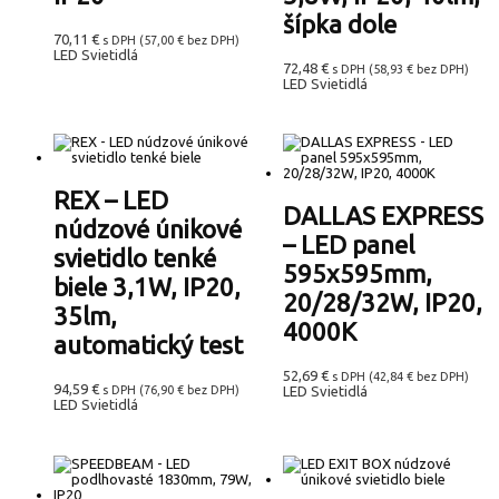
šípka dole
70,11
€
s DPH (
57,00
€
bez DPH)
LED Svietidlá
72,48
€
s DPH (
58,93
€
bez DPH)
LED Svietidlá
REX – LED
DALLAS EXPRESS
núdzové únikové
– LED panel
svietidlo tenké
595x595mm,
biele 3,1W, IP20,
20/28/32W, IP20,
35lm,
4000K
automatický test
52,69
€
s DPH (
42,84
€
bez DPH)
94,59
€
s DPH (
76,90
€
bez DPH)
LED Svietidlá
LED Svietidlá