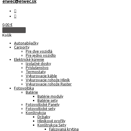
elwec@elwec.sk
0,00
€
Košík
Autonabíjačky
Carporty
Pre dve vozidlá
Pre jedno vozidlo
Elektrické kúrenie
Izolačné dosky
Príslušenstvo
Termostaty
Vykurovacie káble
Vykurovacie rohože Hliník
Vykurovacie rohože Raster
Fotovoltika
Batérie
Batérie moduly
Batérie sety
Fotovoltické Panely
Fotovoltické sety
Konštrukcia
Držiaky
Hliníkové profily
Konštrukcia Sety
Falcovaná krytina