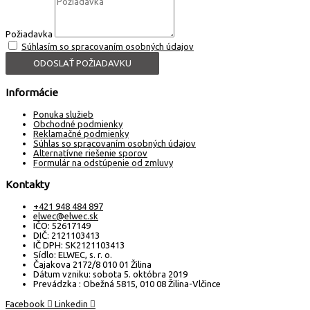
Požiadavka
Súhlasím so spracovaním osobných údajov
ODOSLAŤ POŽIADAVKU
Informácie
Ponuka služieb
Obchodné podmienky
Reklamačné podmienky
Súhlas so spracovaním osobných údajov
Alternatívne riešenie sporov
Formulár na odstúpenie od zmluvy
Kontakty
+421 948 484 897
elwec@elwec.sk
IČO: 52617149
DIČ: 2121103413
IČ DPH: SK2121103413
Sídlo: ELWEC, s. r. o.
Čajakova 2172/8 010 01 Žilina
Dátum vzniku: sobota 5. októbra 2019
Prevádzka : Obežná 5815, 010 08 Žilina-Vlčince
Facebook
Linkedin