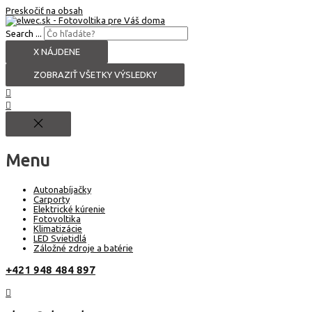
Preskočiť na obsah
Search ...
X NÁJDENE
ZOBRAZIŤ VŠETKY VÝSLEDKY
Menu
Autonabíjačky
Carporty
Elektrické kúrenie
Fotovoltika
Klimatizácie
LED Svietidlá
Záložné zdroje a batérie
+421 948 484 897