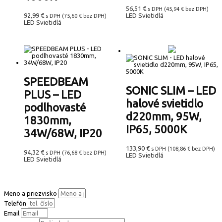
56,51
€
s DPH (
45,94
€
bez DPH)
92,99
€
LED Svietidlá
s DPH (
75,60
€
bez DPH)
LED Svietidlá
SPEEDBEAM
SONIC SLIM – LED
PLUS – LED
halové svietidlo
podlhovasté
d220mm, 95W,
1830mm,
IP65, 5000K
34W/68W, IP20
133,90
€
s DPH (
108,86
€
bez DPH)
94,32
€
s DPH (
76,68
€
bez DPH)
LED Svietidlá
LED Svietidlá
Meno a priezvisko
Telefón
Email