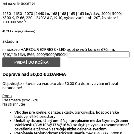
Kód tovaru: RHE16X2FT-24
1250 | 1650 | 2070 | 2440 lm, 168 | 168 | 165 | 163 lm/cctW, 4000 | 5000 |
6500 K, IP 66, 220 – 240 V AC, IK 10, vyžarovací uhol 120°, životnosť
100 000 hodín
48,71
€
s DPH (
39,60
€
bez DPH)
Skladom
množstvo HARBOUR EXPRESS - LED odolné voči korózii 670mm,
8/10/13/16W, IP66, 4000/5000/6500K
PRIDAŤ DO KOŠÍKA
Doprava nad 50,00 € ZDARMA
Objednajte si tovar za viac ako ako 50,00 € a dopravu vám účtovať
nebudeme!
Popis
Parametre produktu
Na stiahnutie
Vhodné pre dielne, garáže, sklady, parkoviská, hospodárske
budovy, vlhké priestory
Unikátny dizajn, ktorý umožňuje
prepínanie medzi štyrmi výkonmi
svietivosti
(8 W/10 W/13 W/16 W) poskytuje vysokú
rovnomernosť
osvetlenia
a zároveň zaručuje
nízke oslnenie svetlom
Prepínanie teploty chromatickosti svetla
medzi 4000 K, 5000 K