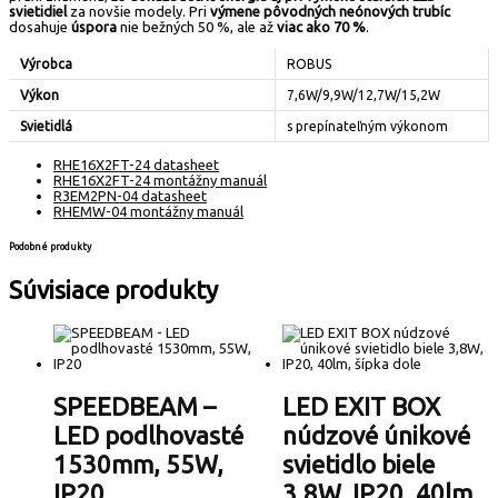
svietidiel
za novšie modely. Pri
výmene pôvodných neónových trubíc
dosahuje
úspora
nie bežných 50 %, ale až
viac ako 70 %
.
Výrobca
ROBUS
Výkon
7,6W/9,9W/12,7W/15,2W
Svietidlá
s prepínateľným výkonom
RHE16X2FT-24 datasheet
RHE16X2FT-24 montážny manuál
R3EM2PN-04 datasheet
RHEMW-04 montážny manuál
Podobné produkty
Súvisiace produkty
SPEEDBEAM –
LED EXIT BOX
LED podlhovasté
núdzové únikové
1530mm, 55W,
svietidlo biele
IP20
3,8W, IP20, 40lm,