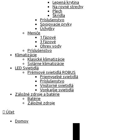
Lepená krytina
Na rovné strechy
Plech
Škrídla
Príslušenstvo
Spojovacie prvky
Úchytky
Meniče
1 fázové
3 fázové
Ohrev vody
Príslušenstvo
Klimatizácie
Klasické klimatizácie
Solárne klimatizácie
LED Svietidlá
Prémiové svietidlá ROBUS
Priemyselné svietidlá
Príslušenstvo
Vnútorné svietidlá
Vonkajšie svietidlá
Záložné zdroje a batérie
Batérie
Záložné zdroje
Účet
Domov