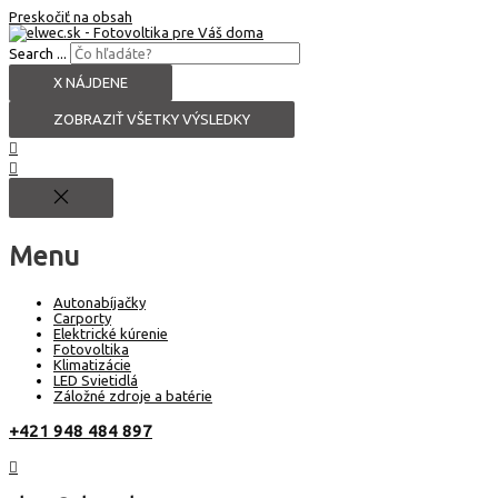
Preskočiť na obsah
Search ...
X NÁJDENE
ZOBRAZIŤ VŠETKY VÝSLEDKY
Menu
Autonabíjačky
Carporty
Elektrické kúrenie
Fotovoltika
Klimatizácie
LED Svietidlá
Záložné zdroje a batérie
+421 948 484 897