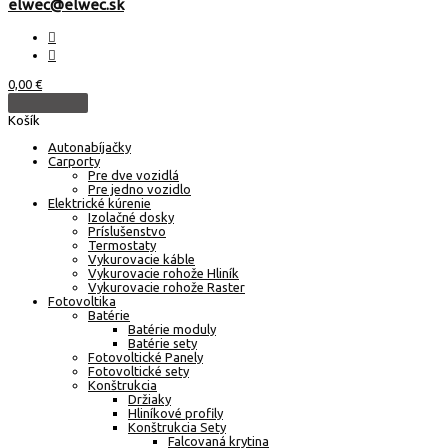
elwec@elwec.sk
0,00
€
Košík
Autonabíjačky
Carporty
Pre dve vozidlá
Pre jedno vozidlo
Elektrické kúrenie
Izolačné dosky
Príslušenstvo
Termostaty
Vykurovacie káble
Vykurovacie rohože Hliník
Vykurovacie rohože Raster
Fotovoltika
Batérie
Batérie moduly
Batérie sety
Fotovoltické Panely
Fotovoltické sety
Konštrukcia
Držiaky
Hliníkové profily
Konštrukcia Sety
Falcovaná krytina