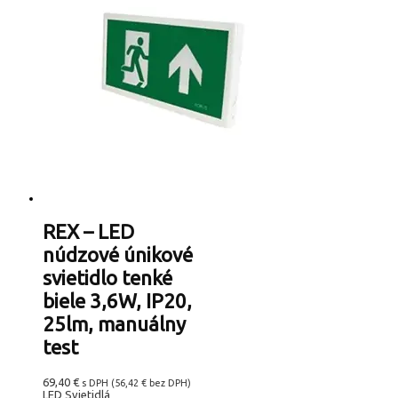
REX – LED
núdzové únikové
svietidlo tenké
biele 3,6W, IP20,
25lm, manuálny
test
69,40
€
s DPH (
56,42
€
bez DPH)
LED Svietidlá