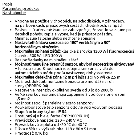
Popis
Parametre produktu
Na stiahnutie
Vhodné na použitie v chodbách, na schodiskách, v záhradách,
na parkoviskách, príjazdových cestách, chodníkoch, rampách
Pasívne infračervené žiarenie zabezpečuje, že svetlo sa zapne pri
detekcii pohybu tepla a vypne, keď je priestor prázdny.
Minimalizuje falošné alebo nechcené spínanie.
Nastaviteľná hlava senzora so 180° vertikálnym a 90°
horizontálnym otočením
Maximálna spínaná záťaž:
klasická žiarovka 1200 W | fluorescenčná
žiarivka 300 W | LED 300 W
Bez požiadavky na minimálnu záťaž
Možnosť manuálne prepnúť senzor, aby bol nepretržite aktivovaný
– funkcia sa po 8 hodinách resetuje a senzor sa vráti do
automatického módu podľa nastavenej doby svietenia
Maximálna detekčná zóna 12 m
pri inštalácii vo výške 2,5 m
Možnosť dokúpiť montážnu konzolu pre montáž na roh
steny (RPRBRK-04)
Nastavenie intenzity okolitého svetla od 3 lx do 2000 lx
Veľké svorkovnice umožňujú zapojenie 2 vodičov s prierezom
1,5 mm2
Možnosť zapojiť paralelne viacero senzorov
Polykarbonátové telo senzora odolné voči vplyvom počasia
Stupeň ochrany krytom
IP 54
Dostupný aj v bielej farbe (RPR180PIR-01)
Prevádzkové napätie: 220 – 240 V AC
Prevádzková teplota od -20 °C do 40 °C
Dĺžka x šírka x výška/hĺbka: 118 x 80 x 51 mm
Hmotnosť: 0,16 kg