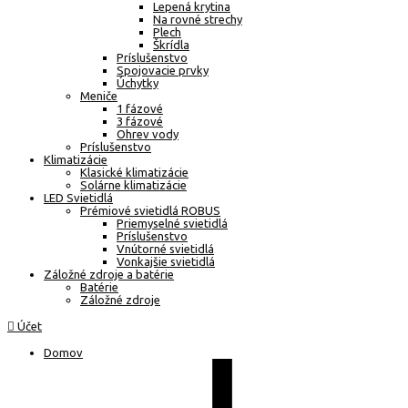
Lepená krytina
Na rovné strechy
Plech
Škrídla
Príslušenstvo
Spojovacie prvky
Úchytky
Meniče
1 fázové
3 fázové
Ohrev vody
Príslušenstvo
Klimatizácie
Klasické klimatizácie
Solárne klimatizácie
LED Svietidlá
Prémiové svietidlá ROBUS
Priemyselné svietidlá
Príslušenstvo
Vnútorné svietidlá
Vonkajšie svietidlá
Záložné zdroje a batérie
Batérie
Záložné zdroje
Účet
Domov