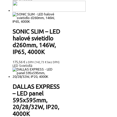
SONIC SLIM – LED
halové svietidlo
d260mm, 146W,
IP65, 4000K
175,56
€
s DPH (
142,73
€
bez DPH)
LED Svietidlá
DALLAS EXPRESS
– LED panel
595x595mm,
20/28/32W, IP20,
4000K