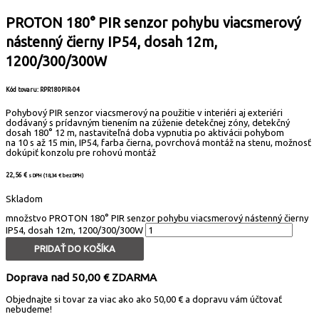
PROTON 180° PIR senzor pohybu viacsmerový
nástenný čierny IP54, dosah 12m,
1200/300/300W
Kód tovaru: RPR180PIR-04
Pohybový PIR senzor viacsmerový na použitie v interiéri aj exteriéri
dodávaný s prídavným tienením na zúženie detekčnej zóny, detekčný
dosah 180° 12 m, nastaviteľná doba vypnutia po aktivácii pohybom
na 10 s až 15 min, IP54, farba čierna, povrchová montáž na stenu, možnosť
dokúpiť konzolu pre rohovú montáž
22,56
€
s DPH (
18,34
€
bez DPH)
Skladom
množstvo PROTON 180° PIR senzor pohybu viacsmerový nástenný čierny
IP54, dosah 12m, 1200/300/300W
PRIDAŤ DO KOŠÍKA
Doprava nad 50,00 € ZDARMA
Objednajte si tovar za viac ako ako 50,00 € a dopravu vám účtovať
nebudeme!