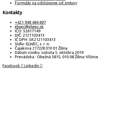
Formulár na odstúpenie od zmluvy
Kontakty
+421 948 484 897
elwec@elwec.sk
IČO: 52617149
DIČ: 2121103413
IČ DPH: SK2121103413
Sídlo: ELWEC, s. r. o.
Čajakova 2172/8 010 01 Žilina
Dátum vzniku: sobota 5. októbra 2019
Prevádzka : Obežná 5815, 010 08 Žilina-Vlčince
Facebook
Linkedin