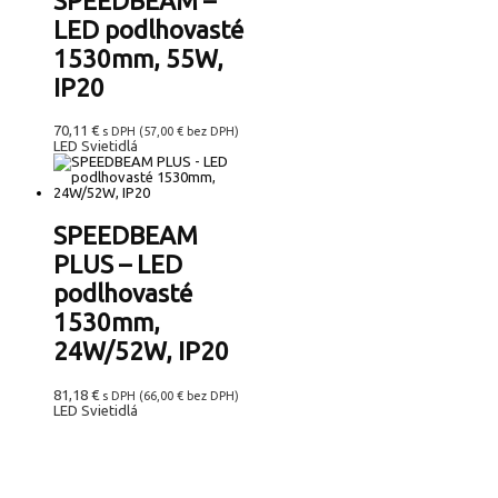
SPEEDBEAM –
LED podlhovasté
1530mm, 55W,
IP20
70,11
€
s DPH (
57,00
€
bez DPH)
LED Svietidlá
SPEEDBEAM
PLUS – LED
podlhovasté
1530mm,
24W/52W, IP20
81,18
€
s DPH (
66,00
€
bez DPH)
LED Svietidlá