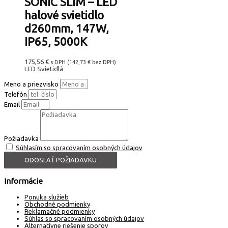
SONIC SLIM – LED
halové svietidlo
d260mm, 147W,
IP65, 5000K
175,56
€
s DPH (
142,73
€
bez DPH)
LED Svietidlá
Meno a priezvisko
Telefón
Email
Požiadavka
Súhlasím so spracovaním osobných údajov
ODOSLAŤ POŽIADAVKU
Informácie
Ponuka služieb
Obchodné podmienky
Reklamačné podmienky
Súhlas so spracovaním osobných údajov
Alternatívne riešenie sporov