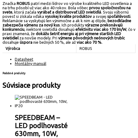
Značka
ROBUS
patrí medzi lídrov vo výrobe kvalitného LED osvetlenia a
na trhu pôsobí už viac ako 40 rokov. Bola vôbec
prvou spoločnosťou na
svete
, ktorá začala
vyrábať a distribuovať LED svietidlá
. Svoju výbornú
povesť si získala vďaka
vysokej kvalite produktov
a svojej
spoľahlivosti
.
Reklamácie sa vyskytujú len výnimočne a ak k nim aj dôjde,
bezodkladne
zabezpečia výmenu za nový kus
. Ich produkty
výrazne prekonávajú
konkurenciu
, niektoré svietidlá dosahujú
efektivitu viac ako 170 lm/W
, čo v
praxi znamená, že
dokážu šetriť energiu aj pri výmene starších LED
svietidiel
za novšie modely. Pri
výmene pôvodných neónových trubíc
dosahuje
úspora
nie bežných 50 %, ale až
viac ako 70 %.
Výrobca
ROBUS
Datasheet
Montážny manuál
Podobné produkty
Súvisiace produkty
SPEEDBEAM –
LED podlhovasté
630mm, 10W,