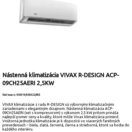
Nástenná klimatizácia VIVAX R-DESIGN ACP-
09CH25AERI 2,5KW
Kód tovaru: 930019/930022/BIE
VIVAX klimatizácie z radu R-DESIGN sú výbornými klimatizačnými
zariadeniami s elegantným dizajnom. Nástenná klimatizácia ACP-
09CH25AERI (set s kompresorom) s výkonom 2,5 kW pritom prináša
najlepší pomer ceny a kvality, ktoré môže Vivax klimatizácia priniesť.
Vnútorná jednotka klimatizácie je k dispozícii vo viacerých farebných
prevedeniach – biela, zlatá, červená, čierna a strieborná, ktoré sa hodia do
každého interiéru.