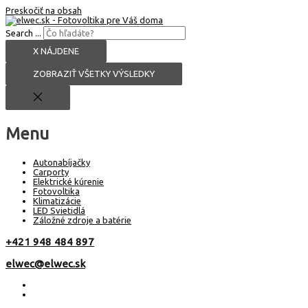
Preskočiť na obsah
Search ...
X NÁJDENE
ZOBRAZIŤ VŠETKY VÝSLEDKY
Menu
Autonabíjačky
Carporty
Elektrické kúrenie
Fotovoltika
Klimatizácie
LED Svietidlá
Záložné zdroje a batérie
+421 948 484 897
elwec@elwec.sk