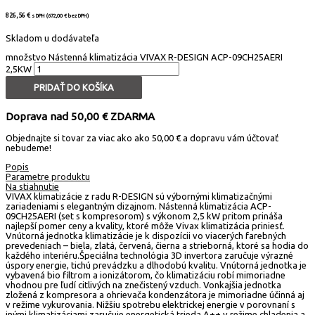
826,56
€
s DPH (
672,00
€
bez DPH)
Skladom u dodávateľa
množstvo Nástenná klimatizácia VIVAX R-DESIGN ACP-09CH25AERI
2,5KW
PRIDAŤ DO KOŠÍKA
Doprava nad 50,00 € ZDARMA
Objednajte si tovar za viac ako ako 50,00 € a dopravu vám účtovať
nebudeme!
Popis
Parametre produktu
Na stiahnutie
VIVAX klimatizácie z radu R-DESIGN sú výbornými klimatizačnými
zariadeniami s elegantným dizajnom. Nástenná klimatizácia ACP-
09CH25AERI (set s kompresorom) s výkonom 2,5 kW pritom prináša
najlepší pomer ceny a kvality, ktoré môže Vivax klimatizácia priniesť.
Vnútorná jednotka klimatizácie je k dispozícii vo viacerých farebných
prevedeniach – biela, zlatá, červená, čierna a strieborná, ktoré sa hodia do
každého interiéru.Špeciálna technológia 3D invertora zaručuje výrazné
úspory energie, tichú prevádzku a dlhodobú kvalitu. Vnútorná jednotka je
vybavená bio filtrom a ionizátorom, čo klimatizáciu robí mimoriadne
vhodnou pre ľudí citlivých na znečistený vzduch. Vonkajšia jednotka
zložená z kompresora a ohrievača kondenzátora je mimoriadne účinná aj
v režime vykurovania. Nižšiu spotrebu elektrickej energie v porovnaní s
inými klimatizáciami zaručuje energetická trieda A++ v režime chladenia a