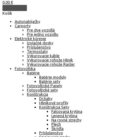
0,00
€
Košík
Autonabíjačky
Carporty
Pre dve vozidlá
Pre jedno vozidlo
Elektrické kúrenie
Izolačné dosky
Príslušenstvo
Termostaty
Vykurovacie káble
Vykurovacie rohože Hliník
Vykurovacie rohože Raster
Fotovoltika
Batérie
Batérie moduly
Batérie sety
Fotovoltické Panely
Fotovoltické sety
Konštrukcia
Držiaky
Hliníkové profily
Konštrukcia Sety
Falcovaná krytina
Lepená krytina
Na rovné strechy
Plech
Škrídla
Príslušenstvo