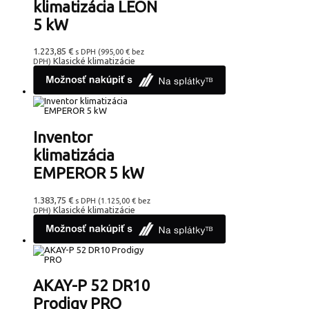
klimatizácia LEON
5 kW
1.223,85
€
s DPH (
995,00
€
bez
Klasické klimatizácie
DPH)
Inventor
klimatizácia
EMPEROR 5 kW
1.383,75
€
s DPH (
1.125,00
€
bez
Klasické klimatizácie
DPH)
AKAY-P 52 DR10
Prodigy PRO