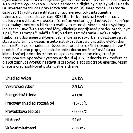
A+ v režime vykurovania. Funkcie zariadenia digitálny display Wi-Fi Ready
DC inverter bezhlučná prevádzka min. 20 db (A) sleep mode ECO mode
časovač 12 rýchlosti ventilátora vnútornej jednotky inteligentné
odmrazovanie prachový filter BIO filter turbo funkcia I Feel snímač v
diaľkovom ovládači – posiela informáciu vnútornej jednotke, čím zaručuje
maximálny komfort v blízkosti osôb v miestnosti Mono a Multi systémy
ionizátor – uvoľňuje záporné ióny, eliminuje nepríjemné prachy, prach, dym
a peľ, čím zabezpečí svieži a čistý vzduch samočistenie – vďaka tejto
funkcii sa odstraňujú baktérie, zabraňuje sa ich tvorbe, a ovzdušie sa tak
stáva čistejším a sviežejším automatický reštart po výpadku elektrickej
energieFunkcie zariadenia môžete jednoducho rozšíriť dokúpením Wi-Fi
modulu. Po jeho pripojení získate jednoduchú možnosť ovládania
klimatizačnej jednotky pomocou aplikácie NetHome Plus, ktorá je
dostupná pre operačné systémy Android aj iOS. Jednotku tak môžete na
diaľku zapnúť i vypnúť, nastaviť si časovač, zistiť spotrebu energie, režim
práce a diagnostikovať potenciálne zlyhanie.
Chladiaci výkon
2,6 kW
Vykurovací výkon
2,9 kW
Energetická trieda
A++/A+
Pracovný chladiaci rozsah od
-15~50°C
Prevádzková teplota
-25~24°C
Hlučnosť
55 dB
Veľkosť miestnosti
< 25 m2