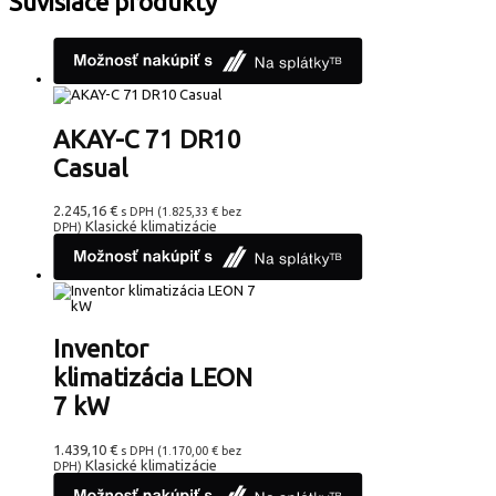
Súvisiace produkty
AKAY-C 71 DR10
Casual
2.245,16
€
s DPH (
1.825,33
€
bez
Klasické klimatizácie
DPH)
Inventor
klimatizácia LEON
7 kW
1.439,10
€
s DPH (
1.170,00
€
bez
Klasické klimatizácie
DPH)