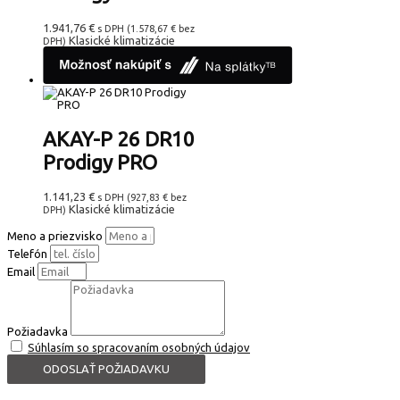
1.941,76
€
s DPH (
1.578,67
€
bez
Klasické klimatizácie
DPH)
AKAY-P 26 DR10
Prodigy PRO
1.141,23
€
s DPH (
927,83
€
bez
Klasické klimatizácie
DPH)
Meno a priezvisko
Telefón
Email
Požiadavka
Súhlasím so spracovaním osobných údajov
ODOSLAŤ POŽIADAVKU