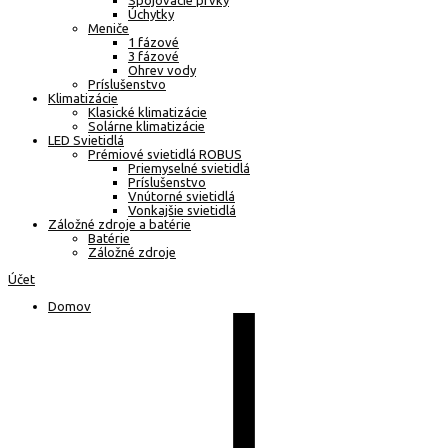
Spojovacie prvky
Úchytky
Meniče
1 fázové
3 fázové
Ohrev vody
Príslušenstvo
Klimatizácie
Klasické klimatizácie
Solárne klimatizácie
LED Svietidlá
Prémiové svietidlá ROBUS
Priemyselné svietidlá
Príslušenstvo
Vnútorné svietidlá
Vonkajšie svietidlá
Záložné zdroje a batérie
Batérie
Záložné zdroje
Účet
Domov