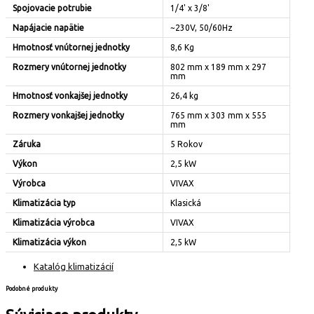
Spojovacie potrubie
1/4' x 3/8'
Napájacie napätie
~230V, 50/60Hz
Hmotnosť vnútornej jednotky
8,6 Kg
Rozmery vnútornej jednotky
802 mm x 189 mm x 297
mm
Hmotnosť vonkajšej jednotky
26,4 kg
Rozmery vonkajšej jednotky
765 mm x 303 mm x 555
mm
Záruka
5 Rokov
Výkon
2,5 kW
Výrobca
VIVAX
Klimatizácia typ
Klasická
Klimatizácia výrobca
VIVAX
Klimatizácia výkon
2,5 kW
Katalóg klimatizácií
Podobné produkty