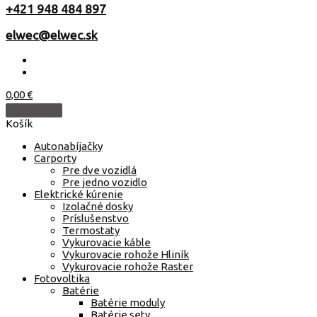
+421 948 484 897
elwec@elwec.sk
0,00
€
Košík
Autonabíjačky
Carporty
Pre dve vozidlá
Pre jedno vozidlo
Elektrické kúrenie
Izolačné dosky
Príslušenstvo
Termostaty
Vykurovacie káble
Vykurovacie rohože Hliník
Vykurovacie rohože Raster
Fotovoltika
Batérie
Batérie moduly
Batérie sety