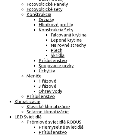
Fotovoltické Panely
Fotovoltické sety
Konštrukcia
Držiaky
Hliníkové profily
Konštrukcia Sety
Falcovaná krytina
Lepená krytina
Na rovné strechy
Plech
Škrídla
Príslušenstvo
Spojovacie prvky
Úchytky
Meniče
1 fázové
3 fázové
Ohrev vody
Príslušenstvo
Klimatizácie
Klasické klimatizácie
Solárne klimatizácie
LED Svietidlá
Prémiové svietidlá ROBUS
Priemyselné svietidlá
Príslušenstvo