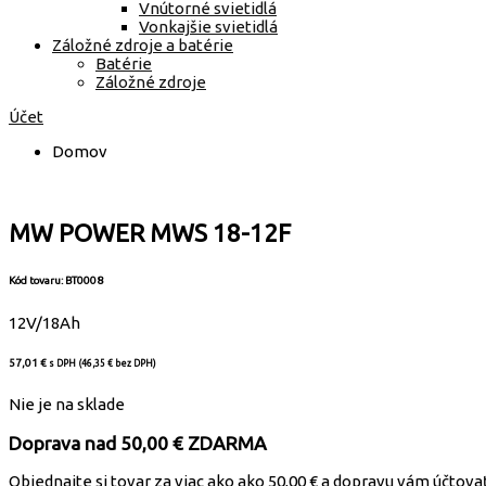
Vnútorné svietidlá
Vonkajšie svietidlá
Záložné zdroje a batérie
Batérie
Záložné zdroje
Účet
Domov
MW POWER MWS 18-12F
Kód tovaru: BT0008
12V/18Ah
57,01
€
s DPH (
46,35
€
bez DPH)
Nie je na sklade
Doprava nad 50,00 € ZDARMA
Objednajte si tovar za viac ako ako 50,00 € a dopravu vám účto