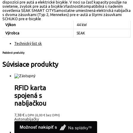
dispozícii pre autá a elektrické bicykle. V noci sa časť kapacity použije na
svietenie, zvyšok pre autá a bicykle.VlastnostiKompatibilná s riadením
osvetlenia SEAK SMART CITYSamostatne umiestnená elektrická nabíjačka
s dvoma zásuvkami (Typ 2, Mennekes) pre e-autá a štyrmi zásuvkami
SCHUKO pre e-bicykle
Výkon
44 kW
Výrobca
SEAK
Technický list sk
Podobné produkty
Súvisiace produkty
RFID karta
spojená s
nabíjačkou
7,38
€
s DPH (
6,00
€
bez DPH)
Autonabíjačky