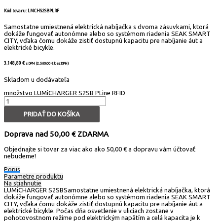
Kód tovaru: LMCHS2SBPLRF
Samostatne umiestnená elektrická nabíjačka s dvoma zásuvkami, ktorá
dokáže fungovať autonómne alebo so systémom riadenia SEAK SMART
CITY, vďaka čomu dokáže zistiť dostupnú kapacitu pre nabíjanie áut a
elektrické bicykle.
3.148,80
€
s DPH (
2.560,00
€
bez DPH)
Skladom u dodávateľa
množstvo LUMiCHARGER S2SB PLine RFID
PRIDAŤ DO KOŠÍKA
Doprava nad 50,00 € ZDARMA
Objednajte si tovar za viac ako ako 50,00 € a dopravu vám účtovať
nebudeme!
Popis
Parametre produktu
Na stiahnutie
LUMiCHARGER S2SBSamostatne umiestnená elektrická nabíjačka, ktorá
dokáže fungovať autonómne alebo so systémom riadenia SEAK SMART
CITY, vďaka čomu dokáže zistiť dostupnú kapacitu pre nabíjanie áut a
elektrické bicykle. Počas dňa osvetlenie v uliciach zostane v
pohotovostnom režime pod elektrickým napätím a celá kapacita je k