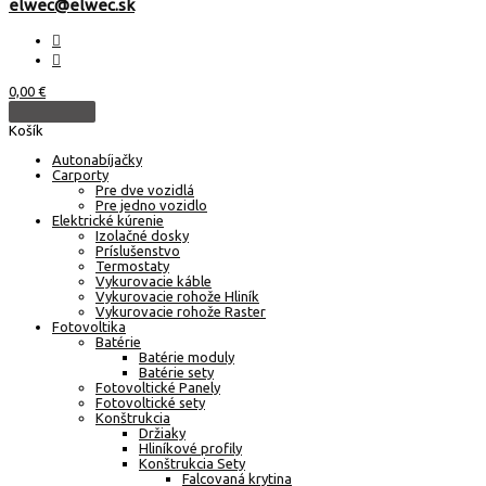
elwec@elwec.sk
0,00
€
Košík
Autonabíjačky
Carporty
Pre dve vozidlá
Pre jedno vozidlo
Elektrické kúrenie
Izolačné dosky
Príslušenstvo
Termostaty
Vykurovacie káble
Vykurovacie rohože Hliník
Vykurovacie rohože Raster
Fotovoltika
Batérie
Batérie moduly
Batérie sety
Fotovoltické Panely
Fotovoltické sety
Konštrukcia
Držiaky
Hliníkové profily
Konštrukcia Sety
Falcovaná krytina