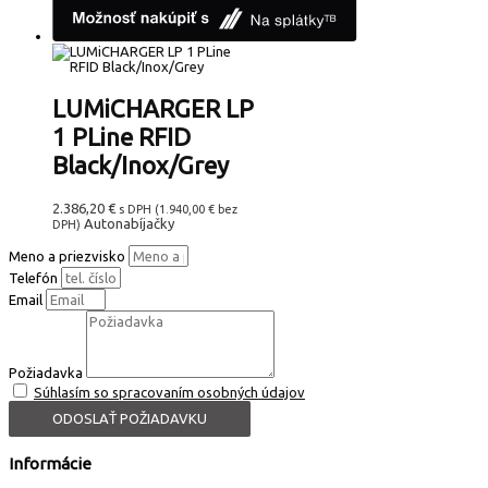
LUMiCHARGER LP
1 PLine RFID
Black/Inox/Grey
2.386,20
€
s DPH (
1.940,00
€
bez
Autonabíjačky
DPH)
Meno a priezvisko
Telefón
Email
Požiadavka
Súhlasím so spracovaním osobných údajov
ODOSLAŤ POŽIADAVKU
Informácie