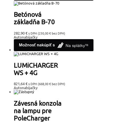
Betónová
základňa B-70
282,90
€
s DPH (
230,00
€
bez DPH)
Autonabíjačky
LUMiCHARGER
WS + 4G
821,64
€
s DPH (
668,00
€
bez DPH)
Autonabíjačky
Závesná konzola
na lampu pre
PoleCharger