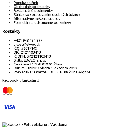
Ponuka služieb
Obchodné podmienky
Reklamačné podmienky
Súhlas so spracovaním osobných údajov
Alternatívne riešenie sporov
Formulár na odstúpenie od zmluvy
Kontakty
+421 948 484 897
elwec@elwec.sk
IČO: 52617149
DIČ: 2121103413
IČ DPH: SK2121103413
Sídlo: ELWEC, s. r. o.
Čajakova 2172/8 010 01 Žilina
Dátum vzniku: sobota 5. októbra 2019
Prevádzka : Obežná 5815, 010 08 Žilina-Vlčince
Facebook
Linkedin