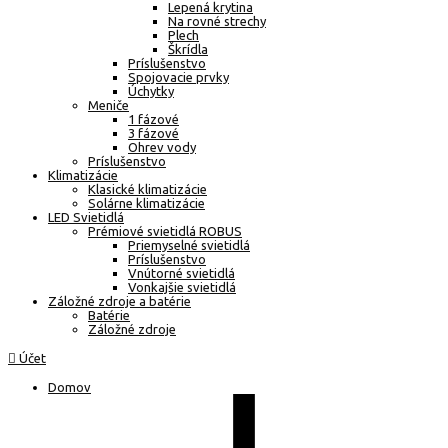
Lepená krytina
Na rovné strechy
Plech
Škrídla
Príslušenstvo
Spojovacie prvky
Úchytky
Meniče
1 fázové
3 fázové
Ohrev vody
Príslušenstvo
Klimatizácie
Klasické klimatizácie
Solárne klimatizácie
LED Svietidlá
Prémiové svietidlá ROBUS
Priemyselné svietidlá
Príslušenstvo
Vnútorné svietidlá
Vonkajšie svietidlá
Záložné zdroje a batérie
Batérie
Záložné zdroje
Účet
Domov