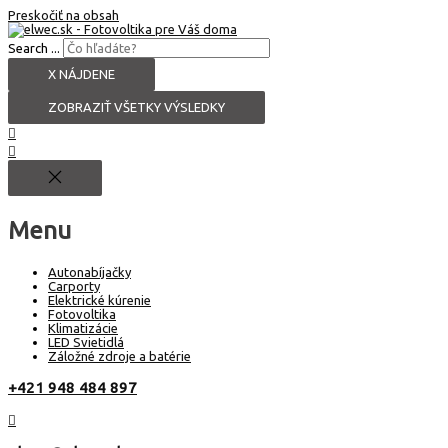
Preskočiť na obsah
Search ...
X NÁJDENE
ZOBRAZIŤ VŠETKY VÝSLEDKY
Menu
Autonabíjačky
Carporty
Elektrické kúrenie
Fotovoltika
Klimatizácie
LED Svietidlá
Záložné zdroje a batérie
+421 948 484 897